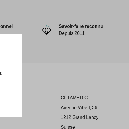
ionnel
Savoir-faire reconnu
Depuis 2011
r,
OFTAMEDIC
ons
Avenue Vibert, 36
 Retour
1212 Grand Lancy
Suisse