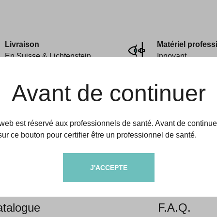
Livraison
Matériel profess
En Suisse & Lichtenstein
Innovant
Avant de continuer
 web est réservé aux professionnels de santé. Avant de continue
sur ce bouton pour certifier être un professionnel de santé.
amedic
Aides & informati
J'ACCEPTE
propos
Livraison &
talogue
F.A.Q.