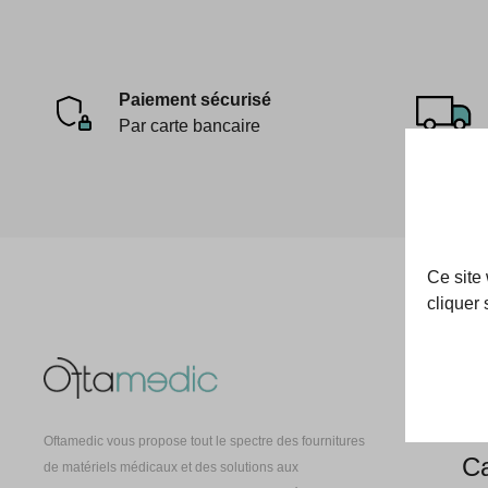
Paiement sécurisé
Par carte bancaire
Ce site
cliquer 
Oft
À 
Oftamedic vous propose tout le spectre des fournitures
Ca
de matériels médicaux et des solutions aux