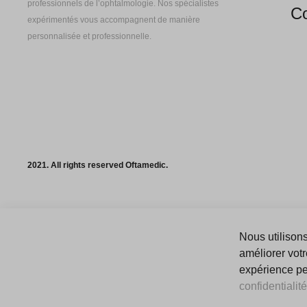
professionnels de l’ophtalmologie. Nos spécialistes
Co
expérimentés vous accompagnent de manière
personnalisée et professionnelle.
2021. All rights reserved Oftamedic.
Nous utilisons
améliorer votr
expérience peu
confidentialité