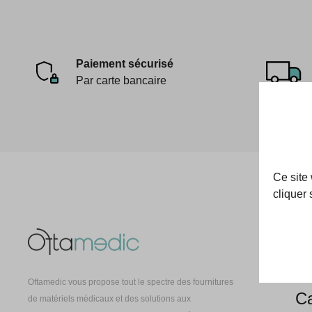
Paiement sécurisé
Par carte bancaire
Ce site
cliquer 
Oft
À 
Oftamedic vous propose tout le spectre des fournitures
Ca
de matériels médicaux et des solutions aux