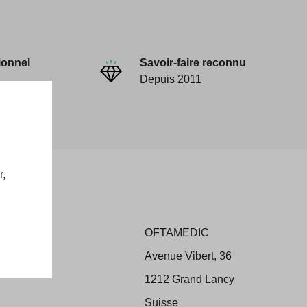
ionnel
Savoir-faire reconnu
Depuis 2011
r,
OFTAMEDIC
ons
Avenue Vibert, 36
 Retour
1212 Grand Lancy
Suisse