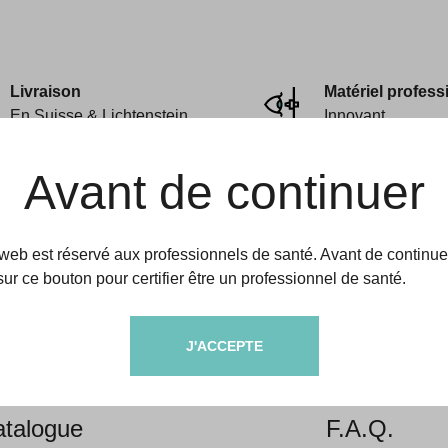
Livraison
Matériel profess
En Suisse & Lichtenstein
Innovant
Avant de continuer
 web est réservé aux professionnels de santé. Avant de continue
sur ce bouton pour certifier être un professionnel de santé.
amedic
Aides & informati
J'ACCEPTE
propos
Livraison &
talogue
F.A.Q.