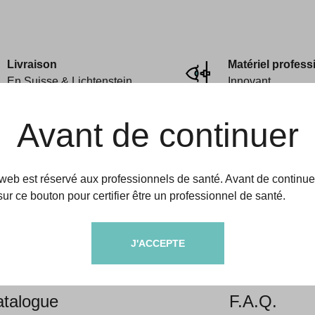
Livraison
Matériel profess
En Suisse & Lichtenstein
Innovant
Avant de continuer
 web est réservé aux professionnels de santé. Avant de continue
sur ce bouton pour certifier être un professionnel de santé.
amedic
Aides & informati
J'ACCEPTE
propos
Livraison &
talogue
F.A.Q.