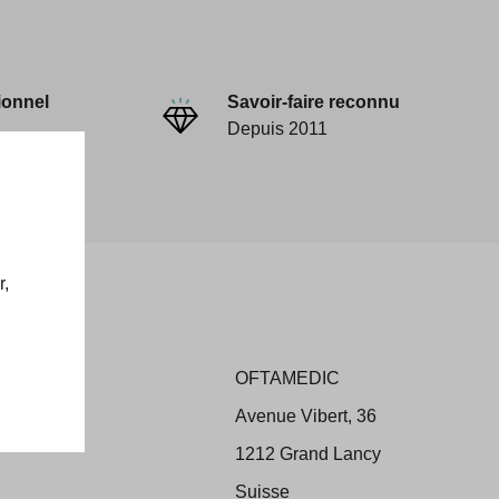
ionnel
Savoir-faire reconnu
Depuis 2011
r,
OFTAMEDIC
ons
Avenue Vibert, 36
 Retour
1212 Grand Lancy
Suisse