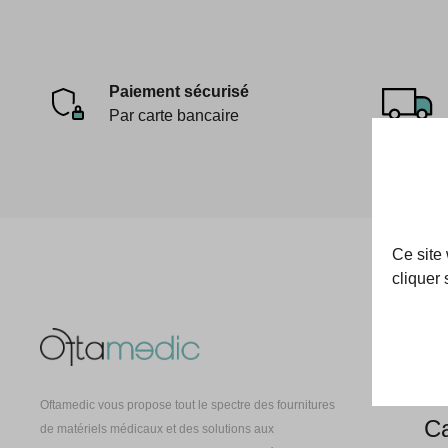
Paiement sécurisé
Par carte bancaire
Ce site
cliquer 
Oft
À 
Oftamedic vous propose tout le spectre des fournitures
Ca
de matériels médicaux et des solutions aux