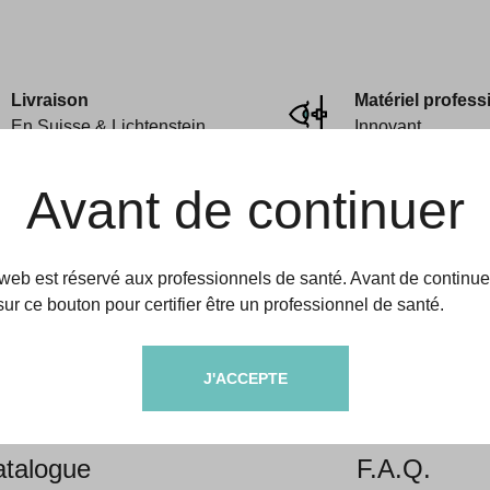
Livraison
Matériel profess
En Suisse & Lichtenstein
Innovant
Avant de continuer
 web est réservé aux professionnels de santé. Avant de continue
sur ce bouton pour certifier être un professionnel de santé.
amedic
Aides & informati
J'ACCEPTE
propos
Livraison &
talogue
F.A.Q.