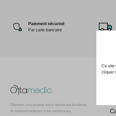
Paiement sécurisé
Par carte bancaire
Ce site
cliquer 
Oft
À 
Oftamedic vous propose tout le spectre des fournitures
Ca
de matériels médicaux et des solutions aux