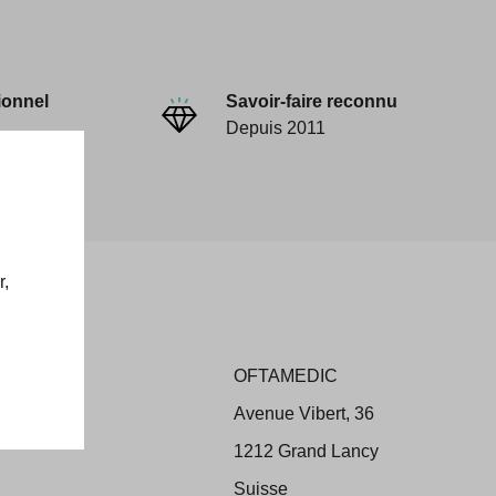
ionnel
Savoir-faire reconnu
Depuis 2011
r,
OFTAMEDIC
ons
Avenue Vibert, 36
 Retour
1212 Grand Lancy
Suisse