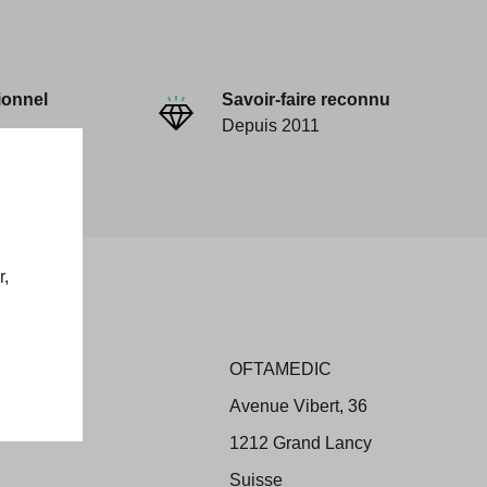
ionnel
Savoir-faire reconnu
Depuis 2011
r,
OFTAMEDIC
ons
Avenue Vibert, 36
 Retour
1212 Grand Lancy
Suisse