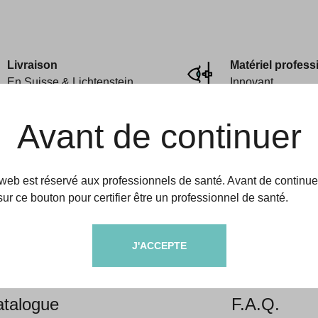
Livraison
Matériel profess
En Suisse & Lichtenstein
Innovant
Avant de continuer
 web est réservé aux professionnels de santé. Avant de continue
sur ce bouton pour certifier être un professionnel de santé.
amedic
Aides & informati
J'ACCEPTE
propos
Livraison &
talogue
F.A.Q.