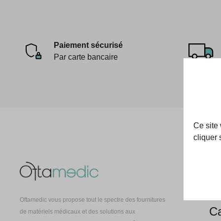
Paiement sécurisé
Par carte bancaire
Ce site
cliquer 
Oft
À 
Oftamedic vous propose tout le spectre des fournitures
Ca
de matériels médicaux et des solutions aux