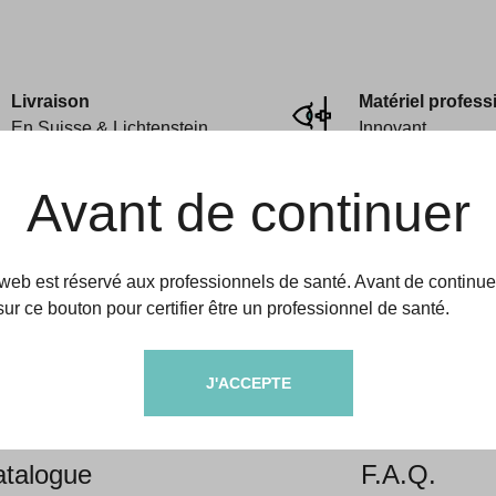
Livraison
Matériel profess
En Suisse & Lichtenstein
Innovant
Avant de continuer
 web est réservé aux professionnels de santé. Avant de continue
sur ce bouton pour certifier être un professionnel de santé.
amedic
Aides & informati
J'ACCEPTE
propos
Livraison &
talogue
F.A.Q.