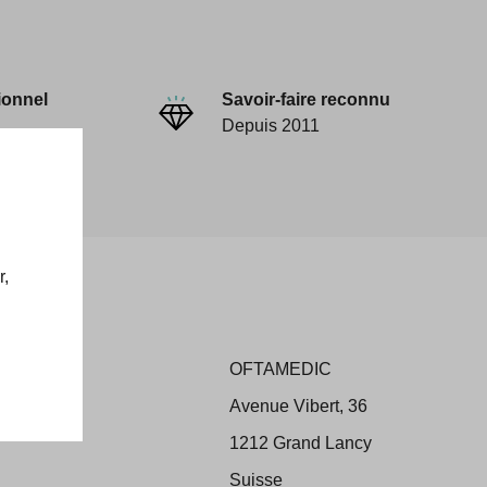
ionnel
Savoir-faire reconnu
Depuis 2011
r,
OFTAMEDIC
ons
Avenue Vibert, 36
 Retour
1212 Grand Lancy
Suisse