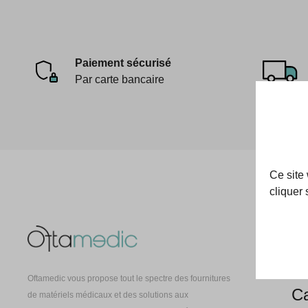
Paiement sécurisé
Par carte bancaire
Ce site
cliquer 
Oft
À 
Oftamedic vous propose tout le spectre des fournitures
Ca
de matériels médicaux et des solutions aux