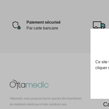
Paiement sécurisé
Par carte bancaire
Ce site
cliquer 
Oft
À 
Oftamedic vous propose tout le spectre des fournitures
Ca
de matériels médicaux et des solutions aux