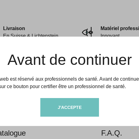
Livraison
Matériel profess
En Suisse & Lichtenstein
Innovant
Avant de continuer
 web est réservé aux professionnels de santé. Avant de continue
sur ce bouton pour certifier être un professionnel de santé.
amedic
Aides & informati
J'ACCEPTE
propos
Livraison &
talogue
F.A.Q.