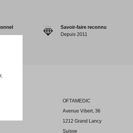
ionnel
Savoir-faire reconnu
Depuis 2011
r,
OFTAMEDIC
ons
Avenue Vibert, 36
 Retour
1212 Grand Lancy
Suisse