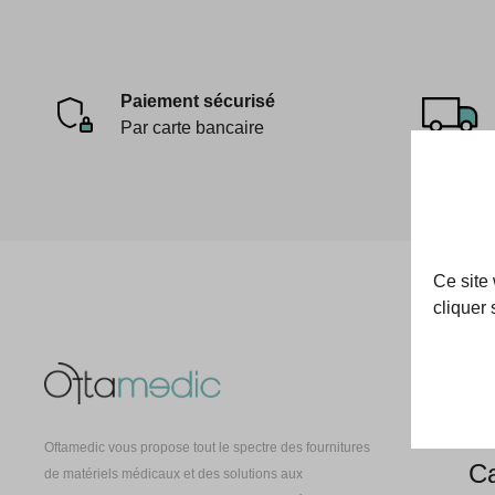
Paiement sécurisé
Par carte bancaire
Ce site
cliquer 
Oft
À 
Oftamedic vous propose tout le spectre des fournitures
Ca
de matériels médicaux et des solutions aux