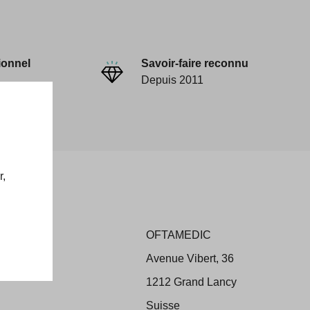
ionnel
Savoir-faire reconnu
Depuis 2011
r,
OFTAMEDIC
ons
Avenue Vibert, 36
 Retour
1212 Grand Lancy
Suisse