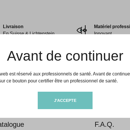
Livraison
Matériel profess
En Suisse & Lichtenstein
Innovant
Avant de continuer
 web est réservé aux professionnels de santé. Avant de continue
sur ce bouton pour certifier être un professionnel de santé.
amedic
Aides & informati
J'ACCEPTE
propos
Livraison &
talogue
F.A.Q.