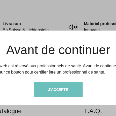
Livraison
Matériel profess
En Suisse & Lichtenstein
Innovant
Avant de continuer
 web est réservé aux professionnels de santé. Avant de continue
sur ce bouton pour certifier être un professionnel de santé.
amedic
Aides & informati
J'ACCEPTE
propos
Livraison &
talogue
F.A.Q.