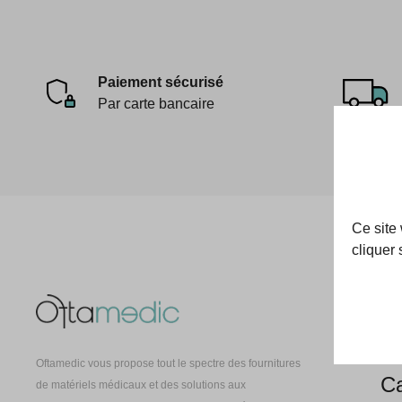
Paiement sécurisé
Par carte bancaire
Ce site
cliquer 
Oft
À 
Oftamedic vous propose tout le spectre des fournitures
Ca
de matériels médicaux et des solutions aux