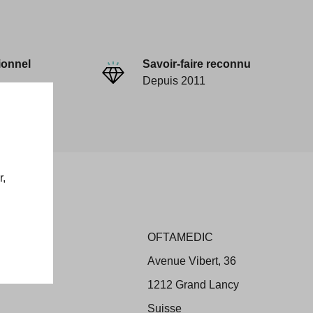
ionnel
Savoir-faire reconnu
Depuis 2011
r,
OFTAMEDIC
ons
Avenue Vibert, 36
 Retour
1212 Grand Lancy
Suisse