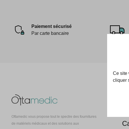
Paiement sécurisé
Par carte bancaire
Ce site
cliquer 
Oft
À 
Oftamedic vous propose tout le spectre des fournitures
Ca
de matériels médicaux et des solutions aux