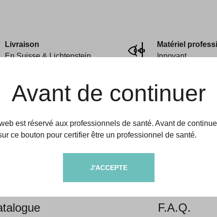
Livraison
Matériel profess
En Suisse & Lichtenstein
Innovant
Avant de continuer
 web est réservé aux professionnels de santé. Avant de continue
sur ce bouton pour certifier être un professionnel de santé.
amedic
Aides & informati
J'ACCEPTE
propos
Livraison &
talogue
F.A.Q.