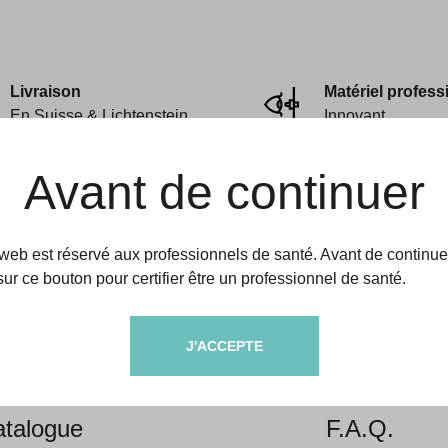
Livraison
Matériel profess
En Suisse & Lichtenstein
Innovant
Avant de continuer
 web est réservé aux professionnels de santé. Avant de continue
sur ce bouton pour certifier être un professionnel de santé.
amedic
Aides & informati
J'ACCEPTE
propos
Livraison &
talogue
F.A.Q.