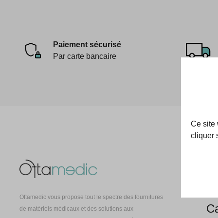
Paiement sécurisé
Par carte bancaire
Ce site
cliquer 
Oft
À 
Oftamedic vous propose tout le spectre des fournitures
Ca
de matériels médicaux et des solutions aux