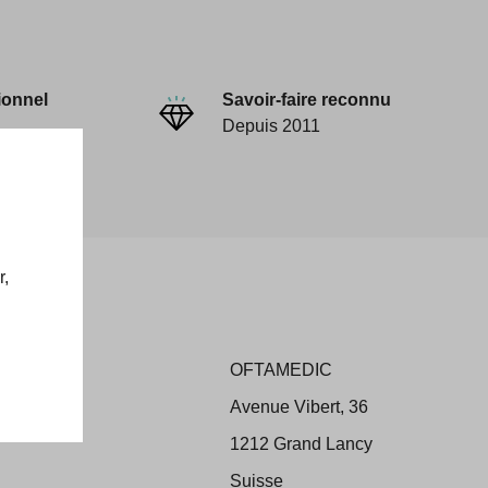
ionnel
Savoir-faire reconnu
Depuis 2011
r,
OFTAMEDIC
ons
Avenue Vibert, 36
 Retour
1212 Grand Lancy
Suisse