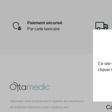
Paiement sécurisé
Par carte bancaire
Ce site
cliquer 
Oft
À 
Oftamedic vous propose tout le spectre des fournitures
Ca
de matériels médicaux et des solutions aux