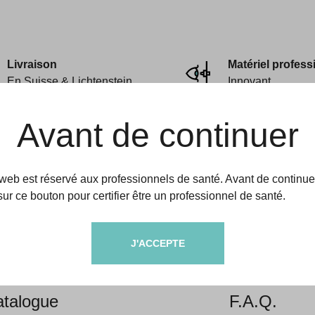
Livraison
Matériel profess
En Suisse & Lichtenstein
Innovant
Avant de continuer
 web est réservé aux professionnels de santé. Avant de continue
sur ce bouton pour certifier être un professionnel de santé.
amedic
Aides & informati
J'ACCEPTE
propos
Livraison &
talogue
F.A.Q.