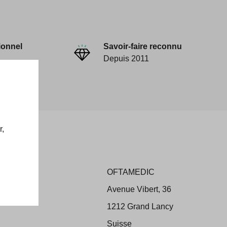
ionnel
Savoir-faire reconnu
Depuis 2011
r,
OFTAMEDIC
ons
Avenue Vibert, 36
 Retour
1212 Grand Lancy
Suisse