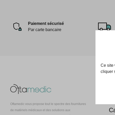
Paiement sécurisé
Par carte bancaire
Ce site
cliquer 
Oft
À 
Oftamedic vous propose tout le spectre des fournitures
Ca
de matériels médicaux et des solutions aux