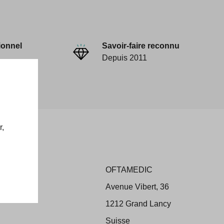
ionnel
Savoir-faire reconnu
Depuis 2011
r,
OFTAMEDIC
ons
Avenue Vibert, 36
 Retour
1212 Grand Lancy
Suisse