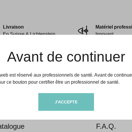
Livraison
Matériel profess
En Suisse & Lichtenstein
Innovant
Avant de continuer
 web est réservé aux professionnels de santé. Avant de continue
sur ce bouton pour certifier être un professionnel de santé.
amedic
Aides & informati
J'ACCEPTE
propos
Livraison &
talogue
F.A.Q.